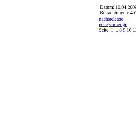
Datum: 10.04.200
Betrachtungen: 45
nächste
letzte
erste
vorherige
Seite:
1
...
8
9
10
1