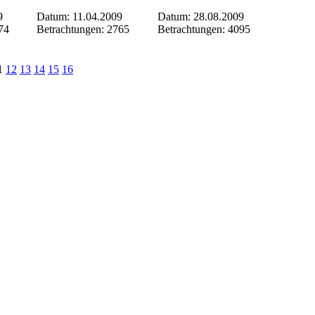
9
Datum: 11.04.2009
Datum: 28.08.2009
74
Betrachtungen: 2765
Betrachtungen: 4095
1
12
13
14
15
16