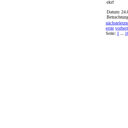
ekrf
Datum: 24.
Betrachtun
nächste
letzt
erste
vorher
Seite:
1
...
1