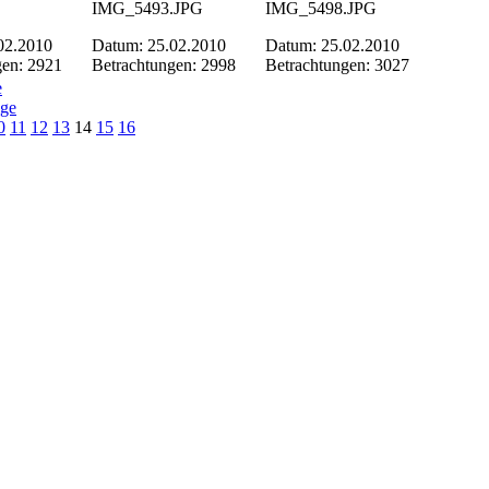
IMG_5493.JPG
IMG_5498.JPG
02.2010
Datum: 25.02.2010
Datum: 25.02.2010
gen: 2921
Betrachtungen: 2998
Betrachtungen: 3027
e
ige
0
11
12
13
14
15
16