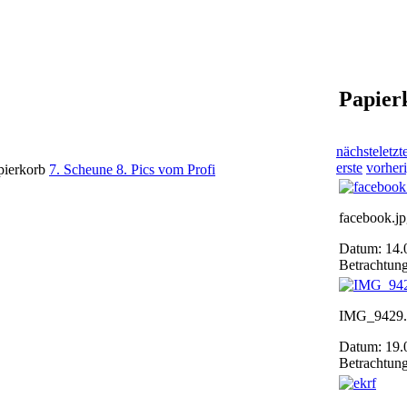
Papier
nächste
letzt
erste
vorher
pierkorb
7. Scheune
8. Pics vom Profi
facebook.j
Datum: 14.
Betrachtun
IMG_9429
Datum: 19.
Betrachtun